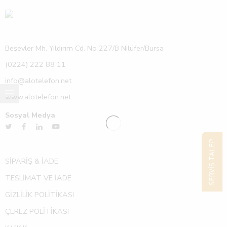
Beşevler Mh. Yıldırım Cd. No 227/B Nilüfer/Bursa
(0224) 222 88 11
info@alotelefon.net
www.alotelefon.net
Sosyal Medya
SERVİS TALEP
SİPARİŞ & İADE
TESLİMAT VE İADE
GİZLİLİK POLİTİKASI
ÇEREZ POLİTİKASI